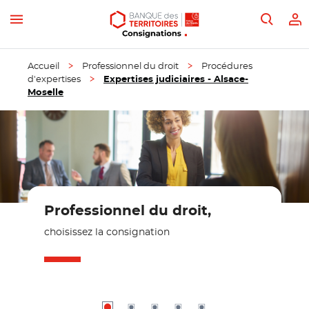
Aller aux paramètres d'accessibilité
Aller au contenu
Aller au menu
Aller au moteur de recherche du site
Aller vers la page d'accessibilité
Recher
M
Menu
Accueil
Professionnel du droit
Procédures
d'expertises
Expertises judiciaires - Alsace-
Moselle
Professionnel du droit,
choisissez la consignation