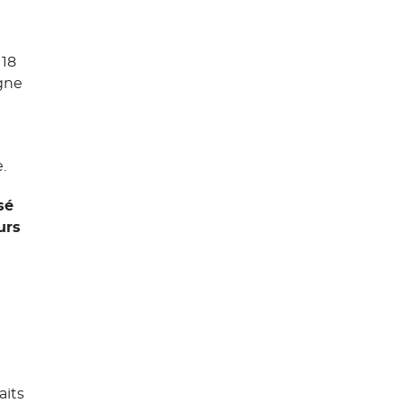
 18
igne
.
sé
urs
aits