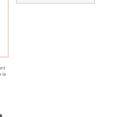
ant
e la
s