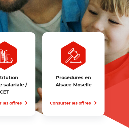
titution
Procédures en
 salariale /
Alsace-Moselle
CET
 les offres
Consulter les offres