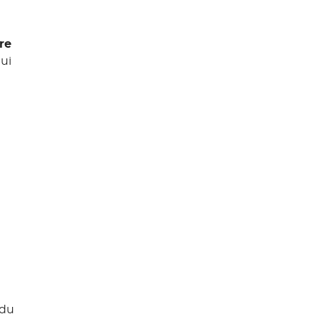
re
ui
 du